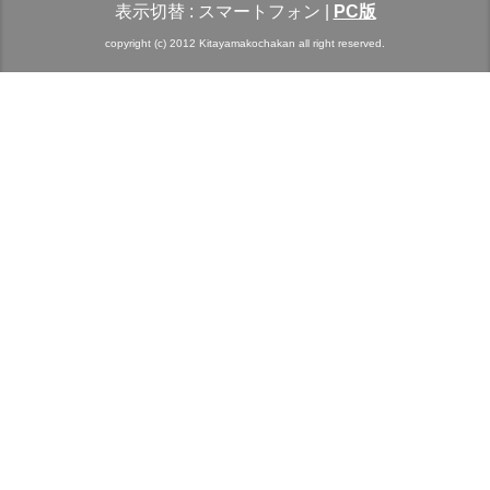
表示切替 :
スマートフォン
|
PC版
copyright (c) 2012 Kitayamakochakan all right reserved.